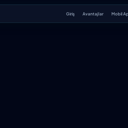
Giriş
Avantajlar
Mobil A