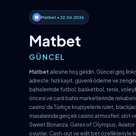
Matbet • 22.06.2026
Matbet
GÜNCEL
Matbet
ailesine hoş geldin. Güncel giriş link
adreste; hızlı kayıt, güvenli ödeme ve zengi
bahislerinde futbol, basketbol, tenis, voley
öncesi ve canlı bahis marketlerinde rekabetçi
casino'da Türkçe krupiyelerle rulet, blackja
masalarında gerçek casino atmosferi; slot v
Sweet Bonanza, Gates of Olympus, Aviator g
oyunlar. Cash-out ve edit bet özellikleriyle 