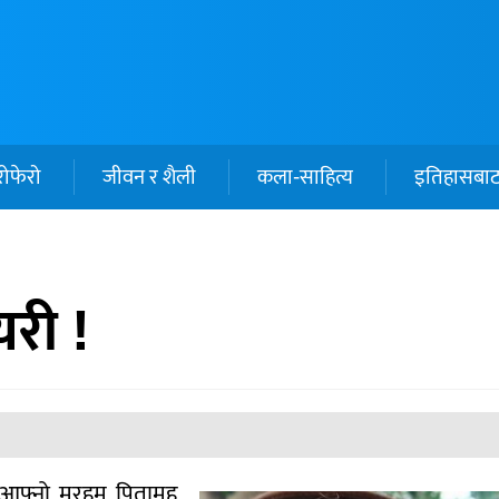
ोफेरो
जीवन र शैली
कला-साहित्य
इतिहासबा
री !
फ्नो मरहुम पितामह