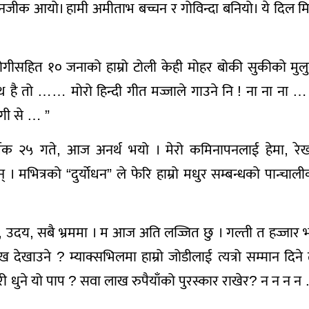
 ऊ नजीक आयो। हामी अमीताभ बच्चन र गोविन्दा बनियो। ये दिल मि
गीसहित १० जनाको हाम्रो टोली केही मोहर बोकी सुकीको मुल
ाथ है तो …… मोरो हिन्दी गीत मज्जाले गाउने नि ! ना ना ना …
दगी से … ”
तिक २५ गते, आज अनर्थ भयो । मेरो कमिनापनलाई हेमा, रेख
। मभित्रको “दुर्योधन” ले फेरि हाम्रो मधुर सम्बन्धको पान्चाल
, उदय, सबै भ्रममा । म आज अति लज्जित छु । गल्ती त हज्जार 
देखाउने ? म्याक्सभिलमा हाम्रो जोडीलाई त्यत्रो सम्मान दिने 
धुने यो पाप ? सवा लाख रुपैयाँको पुरस्कार राखेर? न न न न