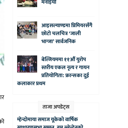
मनाइयो
आइसल्याण्डमा प्रिमियरसँगै
छोटो चलचित्र ‘जाली
भान्जा’ सार्वजनिक
बेल्जियममा ११औँ युरोप
स्तरीय एकल नृत्य र गायन
प्रतियोगिता: फ्रान्सका दुई
कलाकार प्रथम
गर
ताजा अपडेट्स
म्हेन्दोमाया समाज यूकेको वार्षिक
को
साधारणसभा सम्पन्न, बम ब्लेन्देनको