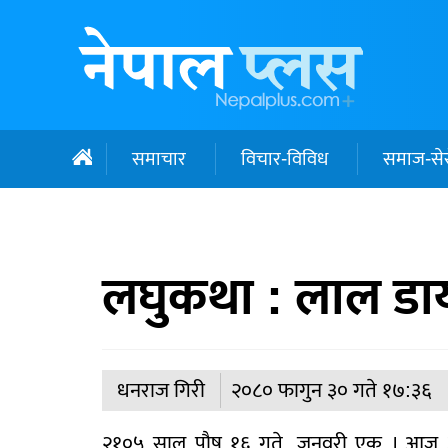
समाचार
विचार-विविध
समाज-सेर
लघुकथा : लाल डाय
धनराज गिरी
२०८० फागुन ३० गते १७:३६
२१०५ साल पौष १६ गते, जनवरी एक । आज आ