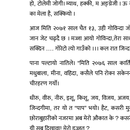
हो, टोलेमी जोगी। म्याथ, हक्की, म अङ्ग्रेजी ।
का मेला है, सक्कियो ।
आज मिति २०७१ साल चैत १३, उही गोविन्दा जो
जान जेट चढ्दै छ । मज्जा आयो गोविन्दा,तेरा स
सक्दिन …. गोरेटो त्यो गाउँको ।।। कल रात जिन्
पाना पल्टायो नातिले। “मिति २०७६ साल कार्
मधुबाला, मीना, वहिदा, कसैले पनि रोक्न सकेनन् 
चीरहरण गर्यो।
धीरु, वीरु, नीरु, इशू, किशू, जय, विजय, अजय
जिन्दगीमा, तर यो त “पाप” भयो। हैट, कसरी मुख 
छोराबुहारीको नजरमा अब मेरो औकात के ? कसरी 
यी सब दिखावा! मेरो इज्जत ?