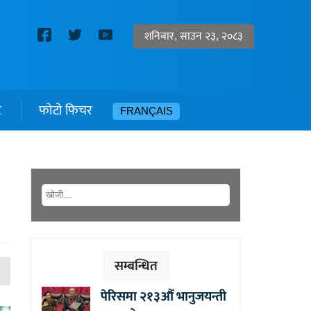
शनिबार, साउन २३, २०८३
ट
फोटो फिचर
FRANÇAIS
सम्बन्धित
पेरिसमा २१३औँ भानुजयन्ती