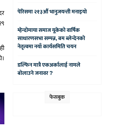
पेरिसमा २१३औँ भानुजयन्ती मनाइयो
ादर
२९
म्हेन्दोमाया समाज यूकेको वार्षिक
साधारणसभा सम्पन्न, बम ब्लेन्देनको
नेतृत्वमा नयाँ कार्यसमिति चयन
ही
ो।
डल्फिन मात्रै एकअर्कालाई नामले
बोलाउने जनावर ?
फेसबुक