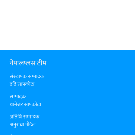
नेपालप्लस टीम
संस्थापक सम्पादक
ददि सापकोटा
सम्पादक
थानेश्वर सापकोटा
अतिथि सम्पादक
अनुराधा पौडेल