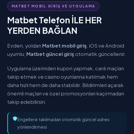
MATBET MOBİL GİRİŞ VE UYGULAMA
Matbet Telefon İLE HER
YERDEN BAĞLAN
Evden, yoldan
Matbet mobil giriş
. iOS ve Android
uyumlu;
Matbet güncel giriş
otomatik güncellenir.
Uygulama üzerinden kupon yapmak, canlı maçları
takip etmek ve casino oyunlarına katılmak hem
daha hızlı hem de daha stabildir. Bildirimleri açarak
önemli maçları ve özel promosyonları kaçırmadan
takip edebilirsin.
Engellere takılmadan otomatik güncel adres
yönlendirmesi