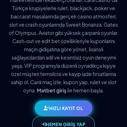
Türkçe krupiyelerle rulet, blackjack, poker ve
baccarat masalarında gerçek casino atmosferi;
slot ve crash oyunlarında Sweet Bonanza, Gates
of Olympus, Aviator gibi yüksek çarpanlı oyunlar.
Cash-out ve edit bet özellikleriyle kuponlarını
maçın gidişatına göre yönet, lisanslı
sağlayıcılardan adil ve kesintisiz oyun deneyimi
yaşa, VIP programıyla düzenli oynadıkça kişiye
özel müşteri temsilcisi ve kayıp iade fırsatlarına
sahip ol. Canlı maç izle, kupon yap, rulet ve slot
oyna.
Matbet giriş
ile hemen başla.
HIZLI KAYIT OL
HEMEN GİRİŞ YAP