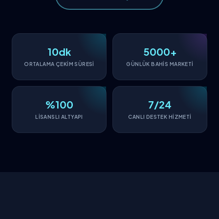
10dk
5000+
ORTALAMA ÇEKİM SÜRESİ
GÜNLÜK BAHİS MARKETİ
%100
7/24
LİSANSLI ALTYAPI
CANLI DESTEK HİZMETİ