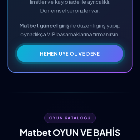
limitler ve kayıp iade ile ayrıcalıklı.
Dönemsel sürprizler var.
Matbet güncel giriş
ile düzenli giriş yapıp
oynadıkça VIP basamaklarına tırmanırsın.
HEMEN ÜYE OL VE DENE
OYUN KATALOĞU
Matbet OYUN VE BAHİS