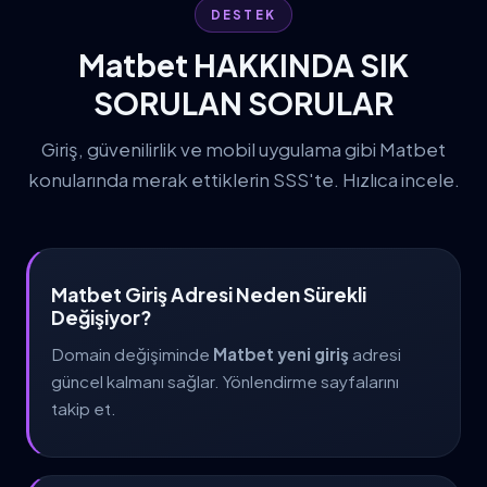
DESTEK
Matbet HAKKINDA SIK
SORULAN SORULAR
Giriş, güvenilirlik ve mobil uygulama gibi Matbet
konularında merak ettiklerin SSS'te. Hızlıca incele.
Matbet Giriş Adresi Neden Sürekli
Değişiyor?
Domain değişiminde
Matbet yeni giriş
adresi
güncel kalmanı sağlar. Yönlendirme sayfalarını
takip et.