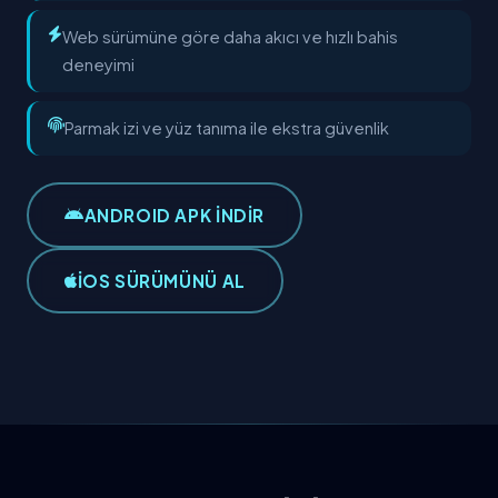
Web sürümüne göre daha akıcı ve hızlı bahis
deneyimi
Parmak izi ve yüz tanıma ile ekstra güvenlik
ANDROID APK İNDİR
IOS SÜRÜMÜNÜ AL