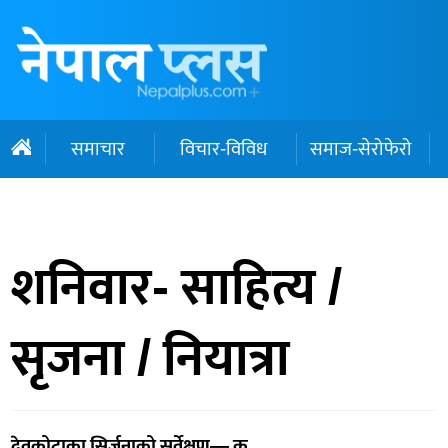
समाचार
विचार-विविध
समाज-सेरोफेरो
शनिवार- साहित्य /
सृजना / नियात्रा
देवकोटाका सिर्जनाको सर्वेक्षण— क