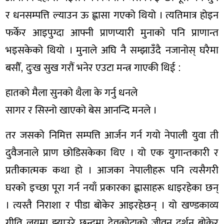
र धनसम्पत्ति ल्याउन ऊ ह्लासा गएको थियो । त्यतिमात्र होइन
फर्केर आइपुग्दा आफ्नी प्राणप्यारी मुनाको पनि प्राणान्त
भइसकेको थियो । मुनाले अघि नै सम्झाउँदै नजानोस् घरैमा
बसौँ, दुःख सुख गरौं भनेर एउटा मन्त्र गाएकी थिई :
हातको मैला सुनको थैला के गर्नु धनले
सागर र सिस्नो खाएको बेस आनन्दि मनले ।
तर जसको निमित्त सम्पत्ति आर्जन गर्न गयो नेपाली युवा ती
दुवैजनाले प्राण छोडिसकेका थिए । यो एक युगान्तकारी र
प्रतीकात्मक कथा हो । आजका नेपालीहरू पनि त्यसैगरी
घरको इच्छा पूरा गर्न नयाँ प्रकारका ह्लासाहरू धाइरहेका छन्
। त्यस्तै निराशा र पीडा बोकेर आइरहेछन् । यो खण्डकाव्य
गीति लयमा झ्याउरे छन्दमा देवकोटाको जीवन दर्शन बोकेर