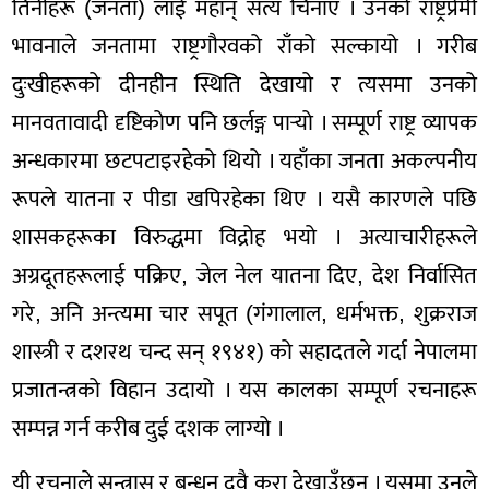
तिनीहरू (जनता) लाई महान् सत्य चिनाए । उनको राष्ट्रप्रेमी
भावनाले जनतामा राष्ट्रगौरवको राँको सल्कायो । गरीब
दुःखीहरूको दीनहीन स्थिति देखायो र त्यसमा उनको
मानवतावादी दृष्टिकोण पनि छर्लङ्ग पार्‍यो । सम्पूर्ण राष्ट्र व्यापक
अन्धकारमा छटपटाइरहेको थियो । यहाँका जनता अकल्पनीय
रूपले यातना र पीडा खपिरहेका थिए । यसै कारणले पछि
शासकहरूका विरुद्धमा विद्रोह भयो । अत्याचारीहरूले
अग्रदूतहरूलाई पक्रिए, जेल नेल यातना दिए, देश निर्वासित
गरे, अनि अन्त्यमा चार सपूत (गंगालाल, धर्मभक्त, शुक्रराज
शास्त्री र दशरथ चन्द सन् १९४१) को सहादतले गर्दा नेपालमा
प्रजातन्त्रको विहान उदायो । यस कालका सम्पूर्ण रचनाहरू
सम्पन्न गर्न करीब दुई दशक लाग्यो ।
यी रचनाले सन्त्रास र बन्धन दुवै कुरा देखाउँछन् । यसमा उनले