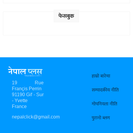
फेसबुक
हाम्रो बारेमा
19 Rue
Françis Perrin
सम्पादकीय नीति
91190 Gif - Sur
- Yvette
गोपनियता नीति
France
nepalclick@gmail.com
पुरानो ब्लग