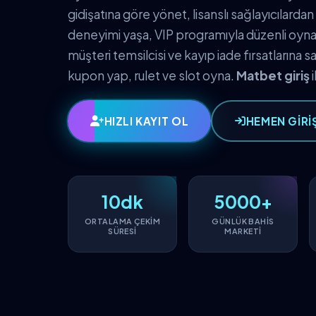
gidişatına göre yönet, lisanslı sağlayıcılardan
deneyimi yaşa, VIP programıyla düzenli oyna
müşteri temsilcisi ve kayıp iade fırsatlarına sa
kupon yap, rulet ve slot oyna.
Matbet giriş
i
HIZLI KAYIT OL
HEMEN GİRİ
10dk
5000+
ORTALAMA ÇEKİM
GÜNLÜK BAHİS
SÜRESİ
MARKETİ