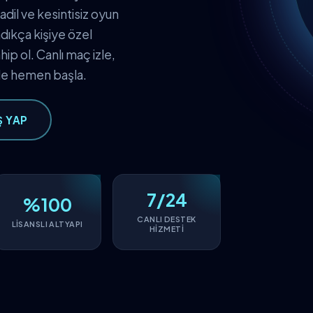
 adil ve kesintisiz oyun
dıkça kişiye özel
hip ol. Canlı maç izle,
le hemen başla.
Ş YAP
7/24
%100
CANLI DESTEK
LİSANSLI ALTYAPI
HİZMETİ