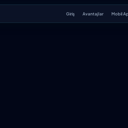
Giriş
Avantajlar
Mobil A