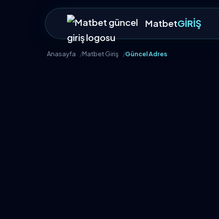
Matbet
GİRİŞ
Anasayfa
Matbet Giriş
Güncel Adres