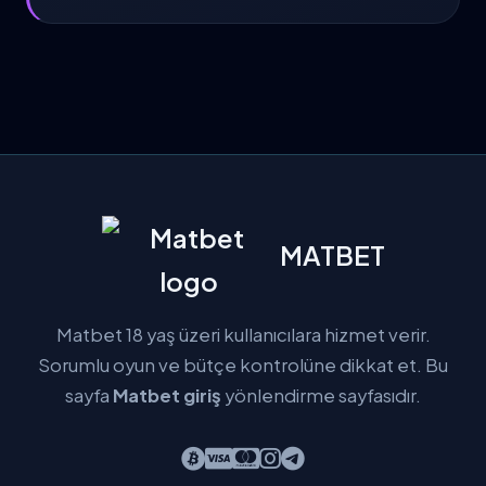
MATBET
Matbet 18 yaş üzeri kullanıcılara hizmet verir.
Sorumlu oyun ve bütçe kontrolüne dikkat et. Bu
sayfa
Matbet giriş
yönlendirme sayfasıdır.