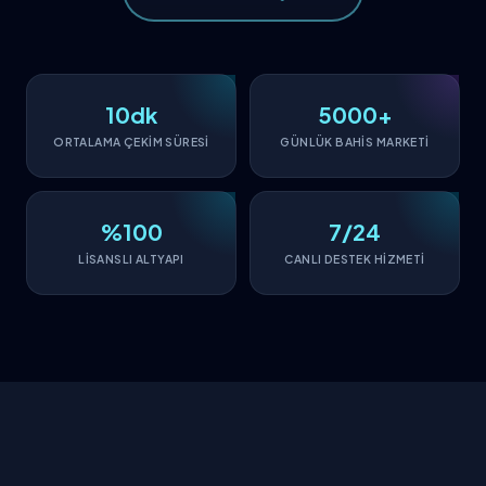
10dk
5000+
ORTALAMA ÇEKİM SÜRESİ
GÜNLÜK BAHİS MARKETİ
%100
7/24
LİSANSLI ALTYAPI
CANLI DESTEK HİZMETİ