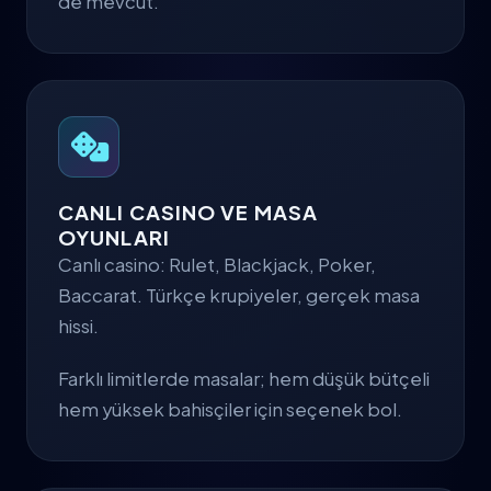
de mevcut.
CANLI CASINO VE MASA
OYUNLARI
Canlı casino: Rulet, Blackjack, Poker,
Baccarat. Türkçe krupiyeler, gerçek masa
hissi.
Farklı limitlerde masalar; hem düşük bütçeli
hem yüksek bahisçiler için seçenek bol.