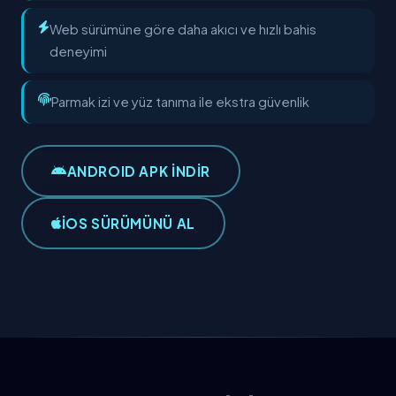
Web sürümüne göre daha akıcı ve hızlı bahis
deneyimi
Parmak izi ve yüz tanıma ile ekstra güvenlik
ANDROID APK İNDİR
IOS SÜRÜMÜNÜ AL