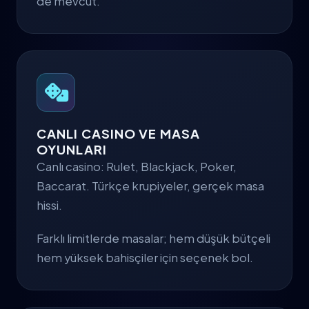
de mevcut.
CANLI CASINO VE MASA
OYUNLARI
Canlı casino: Rulet, Blackjack, Poker,
Baccarat. Türkçe krupiyeler, gerçek masa
hissi.
Farklı limitlerde masalar; hem düşük bütçeli
hem yüksek bahisçiler için seçenek bol.