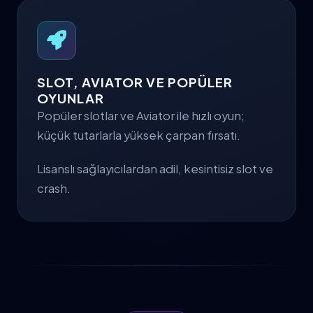
SLOT, AVIATOR VE POPÜLER
OYUNLAR
Popüler slotlar ve Aviator ile hızlı oyun;
küçük tutarlarla yüksek çarpan fırsatı.
Lisanslı sağlayıcılardan adil, kesintisiz slot ve
crash.