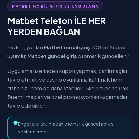
MATBET MOBİL GİRİŞ VE UYGULAMA
Matbet Telefon İLE HER
YERDEN BAĞLAN
Evden, yoldan
Matbet mobil giriş
. iOS ve Android
uyumlu;
Matbet güncel giriş
otomatik güncellenir.
Uygulama üzerinden kupon yapmak, canlı maçları
takip etmek ve casino oyunlarına katılmak hem
daha hızlı hem de daha stabildir. Bildirimleri açarak
önemli maçları ve özel promosyonları kaçırmadan
takip edebilirsin.
Engellere takılmadan otomatik güncel adres
yönlendirmesi