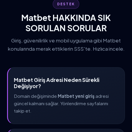
DESTEK
Matbet HAKKINDA SIK
SORULAN SORULAR
Giriş, güvenilirlik ve mobil uygulama gibi Matbet
konularında merak ettiklerin SSS'te. Hızlıca incele.
Matbet Giriş Adresi Neden Sürekli
Değişiyor?
Domain değişiminde
Matbet yeni giriş
adresi
güncel kalmanı sağlar. Yönlendirme sayfalarını
takip et.