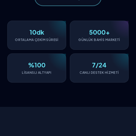
10dk
5000+
ORTALAMA ÇEKİM SÜRESİ
GÜNLÜK BAHİS MARKETİ
%100
7/24
LİSANSLI ALTYAPI
CANLI DESTEK HİZMETİ