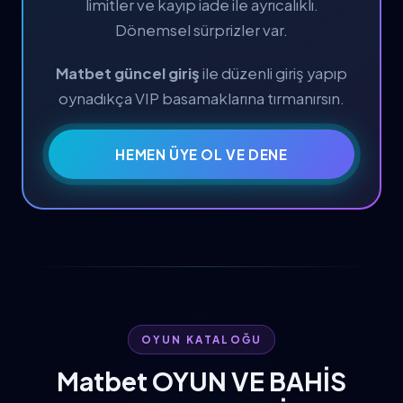
limitler ve kayıp iade ile ayrıcalıklı.
Dönemsel sürprizler var.
Matbet güncel giriş
ile düzenli giriş yapıp
oynadıkça VIP basamaklarına tırmanırsın.
HEMEN ÜYE OL VE DENE
OYUN KATALOĞU
Matbet OYUN VE BAHİS