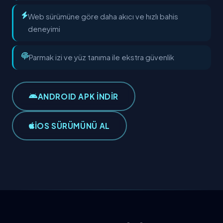
Web sürümüne göre daha akıcı ve hızlı bahis
deneyimi
Parmak izi ve yüz tanıma ile ekstra güvenlik
ANDROID APK İNDİR
IOS SÜRÜMÜNÜ AL