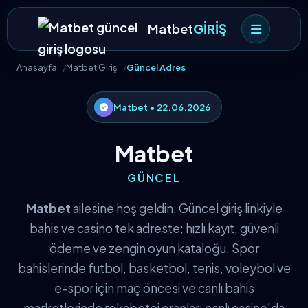
Matbet
GİRİŞ
Anasayfa
Matbet Giriş
Güncel Adres
Matbet • 22.06.2026
Matbet
GÜNCEL
Matbet
ailesine hoş geldin. Güncel giriş linkiyle
bahis ve casino tek adreste; hızlı kayıt, güvenli
ödeme ve zengin oyun kataloğu. Spor
bahislerinde futbol, basketbol, tenis, voleybol ve
e-spor için maç öncesi ve canlı bahis
marketlerinde rekabetçi oranlar; canlı casino'da