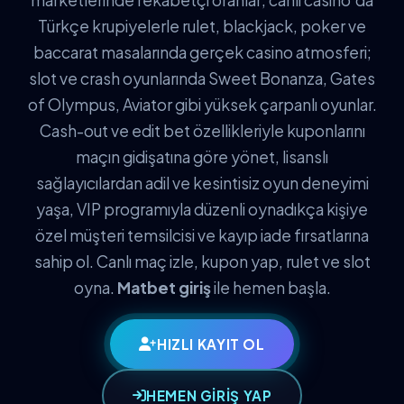
Türkçe krupiyelerle rulet, blackjack, poker ve
baccarat masalarında gerçek casino atmosferi;
slot ve crash oyunlarında Sweet Bonanza, Gates
of Olympus, Aviator gibi yüksek çarpanlı oyunlar.
Cash-out ve edit bet özellikleriyle kuponlarını
maçın gidişatına göre yönet, lisanslı
sağlayıcılardan adil ve kesintisiz oyun deneyimi
yaşa, VIP programıyla düzenli oynadıkça kişiye
özel müşteri temsilcisi ve kayıp iade fırsatlarına
sahip ol. Canlı maç izle, kupon yap, rulet ve slot
oyna.
Matbet giriş
ile hemen başla.
HIZLI KAYIT OL
HEMEN GİRİŞ YAP