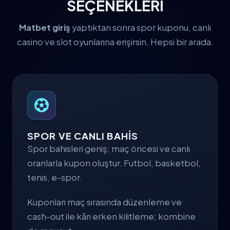
SEÇENEKLERİ
Matbet giriş
yaptıktan sonra spor kuponu, canlı
casino ve slot oyunlarına erişirsin. Hepsi bir arada.
SPOR VE CANLI BAHİS
Spor bahisleri geniş; maç öncesi ve canlı
oranlarla kupon oluştur. Futbol, basketbol,
tenis, e-spor.
Kuponları maç sırasında düzenleme ve
cash-out ile kârı erken kilitleme; kombine