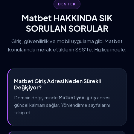
DESTEK
Matbet HAKKINDA SIK
SORULAN SORULAR
Giriş, güvenilirlik ve mobil uygulama gibi Matbet
konularında merak ettiklerin SSS'te. Hızlıca incele.
Matbet Giriş Adresi Neden Sürekli
Değişiyor?
Domain değişiminde
Matbet yeni giriş
adresi
güncel kalmanı sağlar. Yönlendirme sayfalarını
takip et.