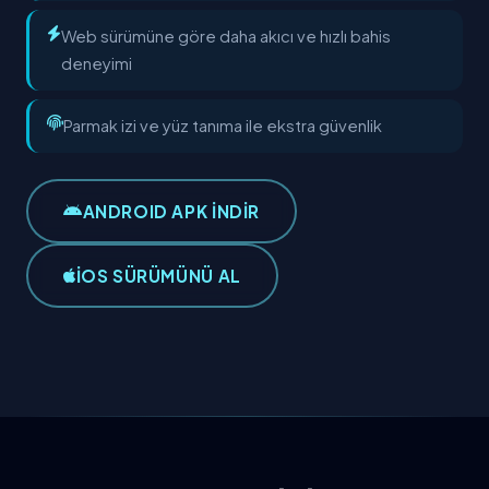
Web sürümüne göre daha akıcı ve hızlı bahis
deneyimi
Parmak izi ve yüz tanıma ile ekstra güvenlik
ANDROID APK İNDİR
IOS SÜRÜMÜNÜ AL